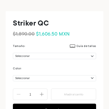
Striker QC
$1,890.00
$1,606.50
MXN
Tamaño:
Guía de tallas
Color:
Añadir al carrito
-
+