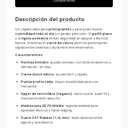
Comprar ahora
Descripción del producto
Un zapato ideal para
principiantes
y para quien busca
comodidad todo el día
sin perder precisión. El
perfil plano
y la
ligera asimetría
te dan seguridad en apoyos y técnica
básica, mientras el
cierre de velcro
permite poner/quitar
rápido entre intentos o durante el entrenamiento.
Características
Hormas Entratic
: ajuste cómodo, con talón anatómico y
sensación “all-day”.
Cierre Quick Velcro
: ajuste fácil y rápido.
Puntera reforzada
: mayor durabilidad para uso
frecuente.
Upper de microfibra (vegano)
: tacto suave, buen fit y
mantenimiento sencillo.
Mediasuela 2D Fit Middle
: soporte estable para
aprender técnica y hacer edging.
Suela CAT Rubber 1.1 (4 mm)
: buen balance entre
agarre y resistencia.