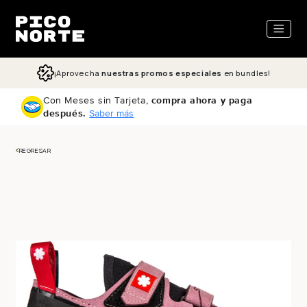
ectamente al contenido
¡Aprovecha
nuestras promos especiales
en bundles!
Con Meses sin Tarjeta,
compra ahora y paga
después.
Saber más
REGRESAR