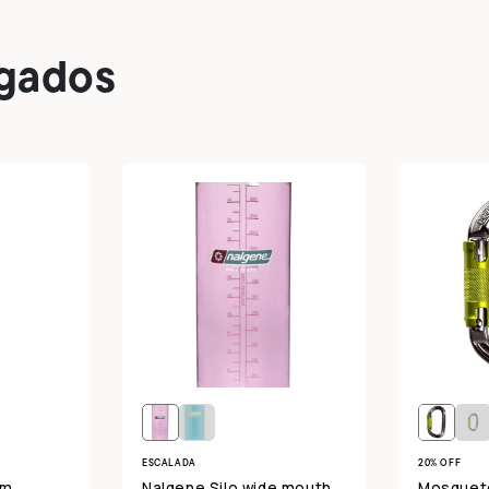
egados
ESCALADA
20% OFF
mm
Nalgene Silo wide mouth
Mosquet