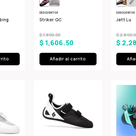
DESCUENTOS
DESCUENTOS
bing
Striker QC
Jett Lu
$ 1,890.00
$ 2,690.
$ 1,606.50
$ 2,2
rrito
Añadir al carrito
Añad