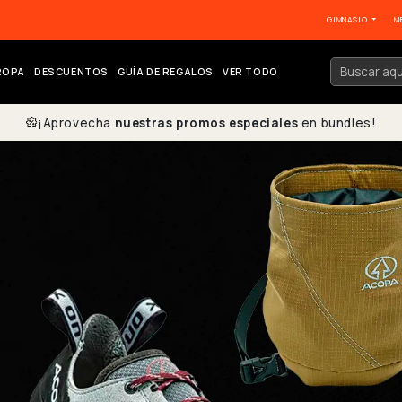
GIMNASIO
M
ROPA
DESCUENTOS
GUÍA DE REGALOS
VER TODO
¡Aprovecha
nuestras promos especiales
en bundles!