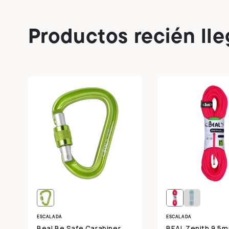
Productos recién ll
ESCALADA
ESCALADA
Beal Be Safe Carabiner
BEAL Zenith 9.5