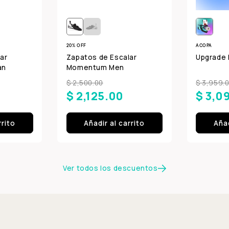
20% OFF
ACOPA
ar
Zapatos de Escalar
Upgrade 
an
Momentum Men
$ 2,500.00
$ 3,959.
$ 2,125.00
$ 3,0
rrito
Añadir al carrito
Añad
Ver todos los descuentos