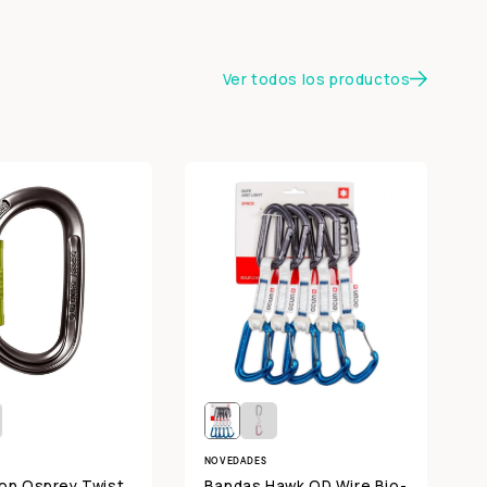
Ver todos los productos
NOVEDADES
on Osprey Twist
Bandas Hawk QD Wire Bio-