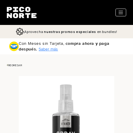
ectamente al contenido
¡Aprovecha
nuestras promos especiales
en bundles!
Con Meses sin Tarjeta,
compra ahora y paga
después.
Saber más
REGRESAR