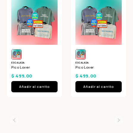
En tu cuenta de Mercado Pago,
elige
2
la cantidad de meses
y confirma.
Paga mes a mes
con saldo disponible,
3
débito u otros medios.
Crédito sujeto a aprobación.
¿Tienes dudas? Consulta nuestra
Ayuda.
ESCALADA
ESCALADA
Pico Lover
Pico Lover
$ 499.00
$ 499.00
Añadir al carrito
Añadir al carrito