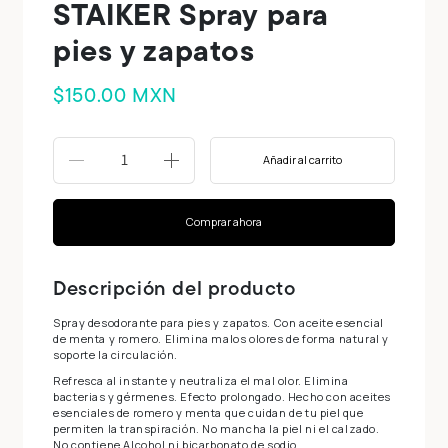
STAIKER Spray para
pies y zapatos
$150.00 MXN
Añadir al carrito
-
+
Comprar ahora
Descripción del producto
Spray desodorante para pies y zapatos. Con aceite esencial
de menta y romero. Elimina malos olores de forma natural y
soporte la circulación.
Refresca al instante y neutraliza el mal olor. Elimina
bacterias y gérmenes. Efecto prolongado. Hecho con aceites
esenciales de romero y menta que cuidan de tu piel que
permiten la transpiración. No mancha la piel ni el calzado.
No contiene Alcohol ni bicarbonato de sodio.