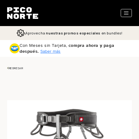
ectamente al contenido
¡Aprovecha
nuestras promos especiales
en bundles!
Con Meses sin Tarjeta,
compra ahora y paga
después.
Saber más
REGRESAR