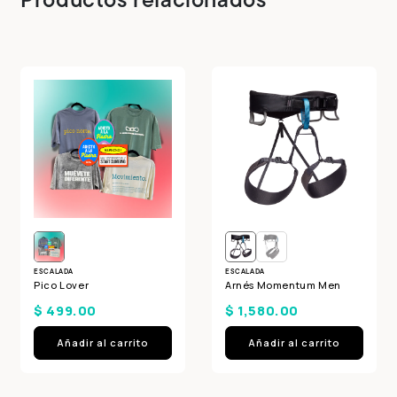
Compra ahora y paga a meses
sin tarjeta de crédito
Agrega tu producto al carrito y
elige
1
pagar con Meses sin Tarjeta.
En tu cuenta de Mercado Pago,
elige
2
la cantidad de meses
y confirma.
Paga mes a mes
con saldo disponible,
3
débito u otros medios.
ESCALADA
ESCALADA
Pico Lover
Arnés Momentum Men
Crédito sujeto a aprobación.
$ 499.00
$ 1,580.00
¿Tienes dudas? Consulta nuestra
Ayuda.
Añadir al carrito
Añadir al carrito