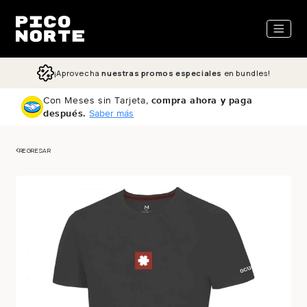
ectamente al contenido
¡Aprovecha
nuestras promos especiales
en bundles!
Con Meses sin Tarjeta,
compra ahora y paga
después.
Saber más
REGRESAR