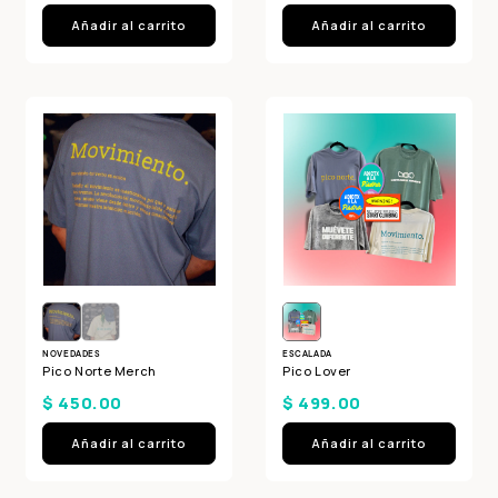
débito u otros medios.
Añadir al carrito
Añadir al carrito
Crédito sujeto a aprobación.
¿Tienes dudas? Consulta nuestra
Ayuda.
NOVEDADES
ESCALADA
Pico Norte Merch
Pico Lover
$ 450.00
$ 499.00
Añadir al carrito
Añadir al carrito