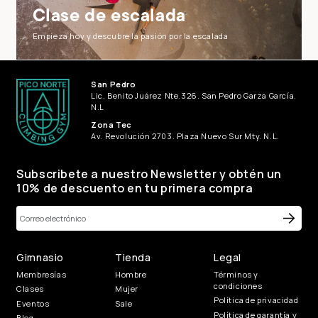
Clase de escalada
Empieza hoy y descubre la pasión por la escalada
San Pedro
Lic. Benito Juárez Nte.326. San Pedro Garza García.
N.L
Zona Tec
Av. Revolución 2703. Plaza Nuevo Sur Mty. N.L.
Subscribete a nuestro Newsletter y obtén un
10% de descuento en tu primera compra
Gimnasio
Tienda
Legal
Membresías
Hombre
Términos y
condiciones
Clases
Mujer
Política de privacidad
Eventos
Sale
Política de garantía y
Blog