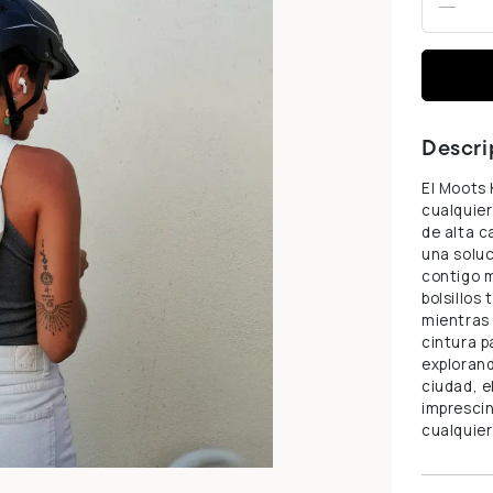
-
Descri
El Moots 
cualquier
de alta c
una soluc
contigo 
bolsillos
mientras 
cintura p
explorand
ciudad, e
imprescin
cualquier