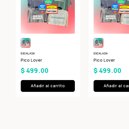
ESCALADA
ESCALADA
Pico Lover
Pico Lover
$ 499.00
$ 499.00
Añadir al carrito
Añadir al ca