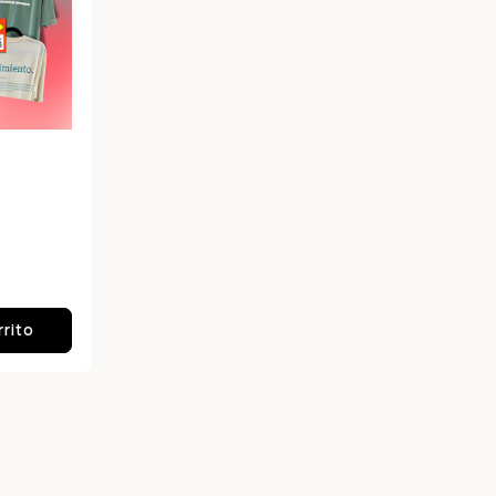
Compra ahora y paga a meses sin
tarjeta de crédito
Agrega tu producto al carrito y
elige pagar con
1
Meses sin Tarjeta.
En tu cuenta de Mercado Pago,
elige la
2
cantidad de meses
y confirma.
Paga mes a mes
con saldo disponible, débito u
rrito
3
otros medios.
Crédito sujeto a aprobación.
¿Tienes dudas? Consulta nuestra
Ayuda.