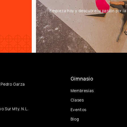
Empieza hoy y descubre la pasión por l
Gimnasio
n Pedro Garza
Membresías
Clases
o Sur Mty. N.L.
Eventos
Blog