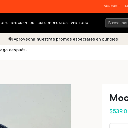
GIMNASIO
M
ROPA
DESCUENTOS
GUÍA DE REGALOS
VER TODO
¡Aprovecha
nuestras promos especiales
en bundles!
paga después.
Moo
$539.