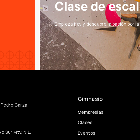
Clase de esca
Empieza hoy y descubre la pasión por l
Gimnasio
n Pedro Garza
Membresías
Clases
o Sur Mty. N.L.
Eventos