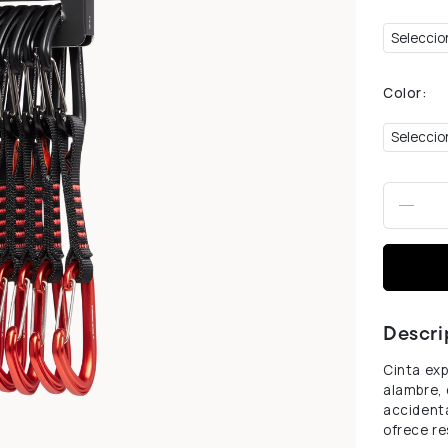
Color:
-
Descri
Cinta ex
alambre, 
accidenta
ofrece re