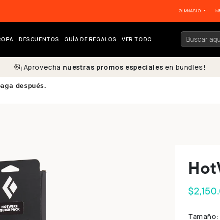
GIMNASIO
M
ROPA
DESCUENTOS
GUÍA DE REGALOS
VER TODO
¡Aprovecha
nuestras promos especiales
en bundles!
paga después.
Hot
$2,150
Tamaño: