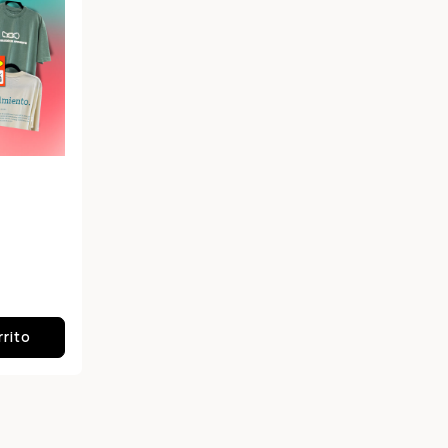
Compra ahora y paga a meses sin
tarjeta de crédito
Agrega tu producto al carrito y
elige pagar con
1
Meses sin Tarjeta.
En tu cuenta de Mercado Pago,
elige la
2
cantidad de meses
y confirma.
Paga mes a mes
con saldo disponible, débito u
3
otros medios.
rrito
Crédito sujeto a aprobación.
¿Tienes dudas? Consulta nuestra
Ayuda.