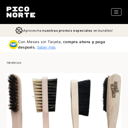
ectamente al contenido
¡Aprovecha
nuestras promos especiales
en bundles!
Con Meses sin Tarjeta,
compra ahora y paga
después.
Saber más
REGRESAR