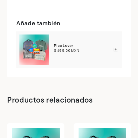
Añade también
Pico Lover
$ 499.00 MXN
Productos relacionados
Compra ahora y paga a meses
sin tarjeta de crédito
Agrega tu producto al carrito y
elige
1
pagar con Meses sin Tarjeta.
En tu cuenta de Mercado Pago,
elige