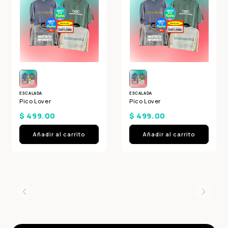
2
la cantidad de meses
y confirma.
Paga mes a mes
con saldo disponible,
3
débito u otros medios.
Crédito sujeto a aprobación.
¿Tienes dudas? Consulta nuestra
Ayuda.
ESCALADA
ESCALADA
Pico Lover
Pico Lover
$ 499.00
$ 499.00
Añadir al carrito
Añadir al carrito