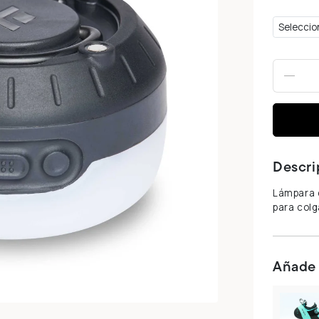
-
Descri
Lámpara 
para colg
Añade