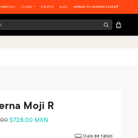
EMBRESÍAS
CLASES
EVENTOS
BLOG
AGENDA TU PRIMERA CLASE
erna Moji R
.00
$728.00
MXN
Guía de tallas