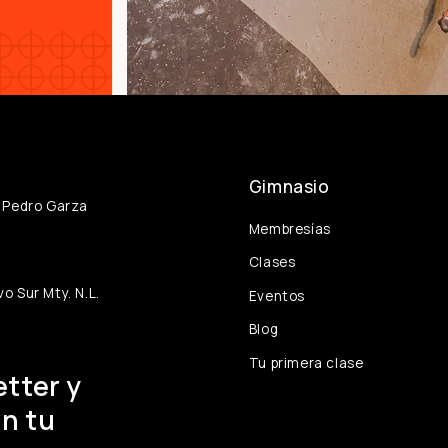
Gimnasio
n Pedro Garza
Membresías
Clases
o Sur Mty. N.L.
Eventos
Blog
Tu primera clase
tter y
n tu