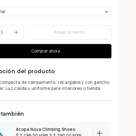
Añadir al carrito
+
Comprar ahora
pción del producto
compacta de campamento, recargable y con gancho
ar. Luz cálida y uniforme para interiores o tienda
 también
Acopa Nova Climbing Shoes
$ 2,796.50 MXN
$ 3,290.00 MXN