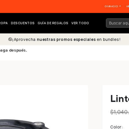
GIMNASIO
M
ROPA
DESCUENTOS
GUÍA DE REGALOS
VER TODO
¡Aprovecha
nuestras promos especiales
en bundles!
paga después.
Lint
$1,040
Color: