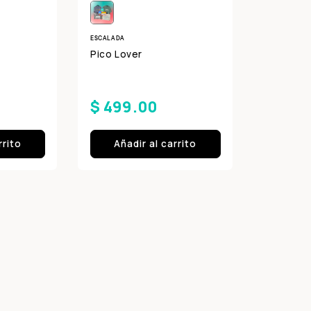
ESCALADA
Pico Lover
Compra ahora y paga a meses sin
tarjeta de crédito
$ 499.00
Agrega tu producto al carrito y
elige pagar con
1
Meses sin Tarjeta.
rrito
Añadir al carrito
En tu cuenta de Mercado Pago,
elige la
2
cantidad de meses
y confirma.
Paga mes a mes
con saldo disponible, débito u
3
otros medios.
Crédito sujeto a aprobación.
¿Tienes dudas? Consulta nuestra
Ayuda.