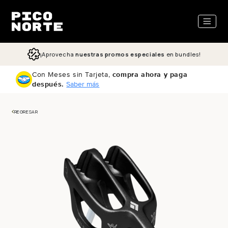
ectamente al contenido
¡Aprovecha
nuestras promos especiales
en bundles!
Con Meses sin Tarjeta,
compra ahora y paga
después.
Saber más
REGRESAR