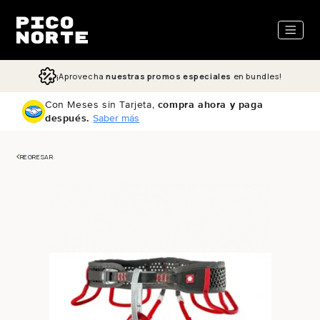
ectamente al contenido
¡Aprovecha
nuestras promos especiales
en bundles!
Con Meses sin Tarjeta,
compra ahora y paga
después.
Saber más
REGRESAR